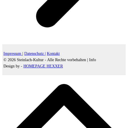
Impressum |
Datenschutz |
Kontakt
© 2026 Steinlach-Kultur - Alle Rechte vorbehalten |
Info
Design by -
HOMEPAGE HEXXER
d
A
s