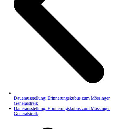
Dauerausstellung: Erinnerungskubus zum Mössinger
Generalstreik
Nächster
Dauerausstellung: Erinnerungskubus zum Mössinger
Beitrag:
Generalstreik