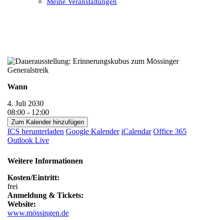
Meine Veranstaltungen
Open
Close
mobile
mobile
menu
menu
Wann
4. Juli 2030
08:00 - 12:00
Zum Kalender hinzufügen
ICS herunterladen
Google Kalender
iCalendar
Office 365
Outlook Live
Weitere Informationen
Kosten/Eintritt:
frei
Anmeldung & Tickets:
Website:
www.mössingen.de