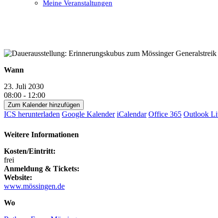
Meine Veranstaltungen
Open
Close
mobile
mobile
menu
menu
Wann
23. Juli 2030
08:00 - 12:00
Zum Kalender hinzufügen
ICS herunterladen
Google Kalender
iCalendar
Office 365
Outlook Li
Weitere Informationen
Kosten/Eintritt:
frei
Anmeldung & Tickets:
Website:
www.mössingen.de
Wo