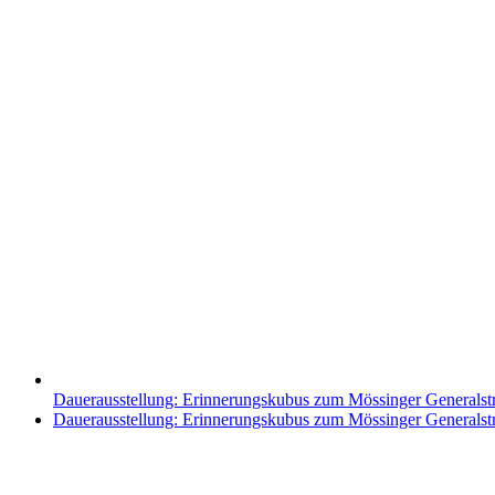
Dauerausstellung: Erinnerungskubus zum Mössinger Generalst
Nächster
Dauerausstellung: Erinnerungskubus zum Mössinger Generalst
Beitrag: