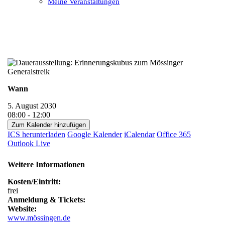
Meine Veranstaltungen
Open
Close
mobile
mobile
menu
menu
Wann
5. August 2030
08:00 - 12:00
Zum Kalender hinzufügen
ICS herunterladen
Google Kalender
iCalendar
Office 365
Outlook Live
Weitere Informationen
Kosten/Eintritt:
frei
Anmeldung & Tickets:
Website:
www.mössingen.de