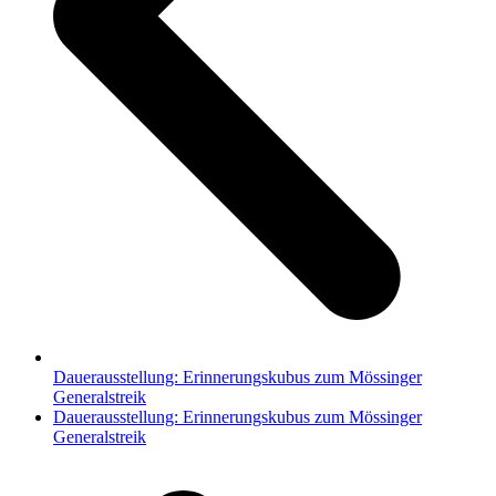
Dauerausstellung: Erinnerungskubus zum Mössinger
Generalstreik
Nächster
Dauerausstellung: Erinnerungskubus zum Mössinger
Beitrag:
Generalstreik