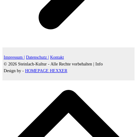
Impressum |
Datenschutz |
Kontakt
© 2026 Steinlach-Kultur - Alle Rechte vorbehalten |
Info
Design by -
HOMEPAGE HEXXER
d
A
s