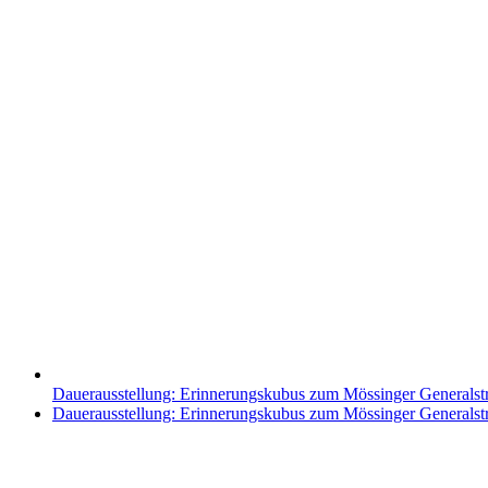
Dauerausstellung: Erinnerungskubus zum Mössinger Generalst
Nächster
Dauerausstellung: Erinnerungskubus zum Mössinger Generalst
Beitrag: