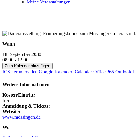
Meine Veranstaltungen
Open
Close
mobile
mobile
menu
menu
Wann
18. September 2030
08:00 - 12:00
Zum Kalender hinzufügen
ICS herunterladen
Google Kalender
iCalendar
Office 365
Outlook Li
Weitere Informationen
Kosten/Eintritt:
frei
Anmeldung & Tickets:
Website:
www.mössingen.de
Wo