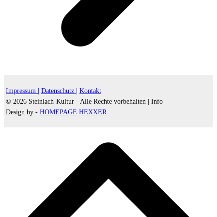
Impressum |
Datenschutz |
Kontakt
© 2026 Steinlach-Kultur - Alle Rechte vorbehalten |
Info
Design by -
HOMEPAGE HEXXER
d
A
s