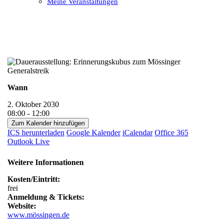
Meine Veranstaltungen
Open
Close
mobile
mobile
menu
menu
Wann
2. Oktober 2030
08:00 - 12:00
Zum Kalender hinzufügen
ICS herunterladen
Google Kalender
iCalendar
Office 365
Outlook Live
Weitere Informationen
Kosten/Eintritt:
frei
Anmeldung & Tickets:
Website:
www.mössingen.de