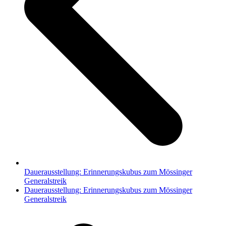
Dauerausstellung: Erinnerungskubus zum Mössinger
Generalstreik
Nächster
Dauerausstellung: Erinnerungskubus zum Mössinger
Beitrag:
Generalstreik