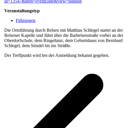
id=13547&item=eventDate&view=publish
Veranstaltungstyp
Führungen
Die Ortsführung durch Belsen mit Matthias Schlegel startet an der
Belsener Kapelle und führt über die Barbelsenstraße vorbei an der
Oberdorfschule, dem Ringeltanz, dem Geburtshaus von Bernhard
Schlegel, dem Strudel bis ins Sträßle.
Der Treffpunkt wird bei der Anmeldung bekannt gegeben.
v
B