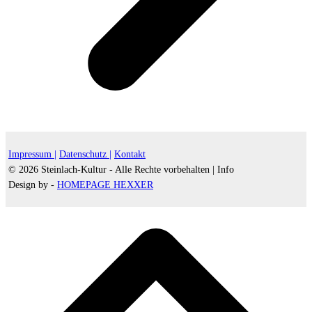
Impressum |
Datenschutz |
Kontakt
© 2026 Steinlach-Kultur - Alle Rechte vorbehalten |
Info
Design by -
HOMEPAGE HEXXER
d
A
s