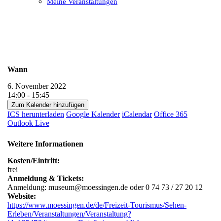
Meine Veranstaltungen
Open
Close
mobile
mobile
menu
menu
Wann
6. November 2022
14:00 - 15:45
Zum Kalender hinzufügen
ICS herunterladen
Google Kalender
iCalendar
Office 365
Outlook Live
Weitere Informationen
Kosten/Eintritt:
frei
Anmeldung & Tickets:
Anmeldung: museum@moessingen.de oder 0 74 73 / 27 20 12
Website:
https://www.moessingen.de/de/Freizeit-Tourismus/Sehen-
Erleben/Veranstaltungen/Veranstaltung?