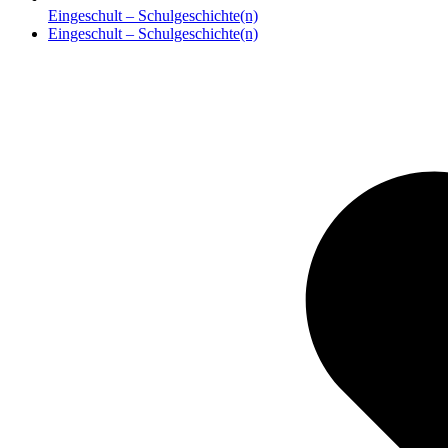
Eingeschult – Schulgeschichte(n)
Nächster
Eingeschult – Schulgeschichte(n)
Beitrag: