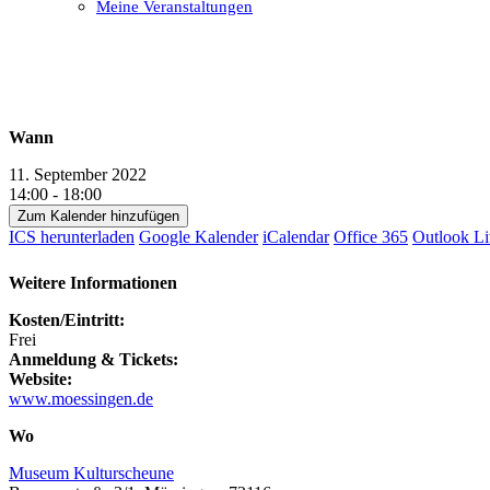
Meine Veranstaltungen
Open
Close
mobile
mobile
menu
menu
Wann
11. September 2022
14:00 - 18:00
Zum Kalender hinzufügen
ICS herunterladen
Google Kalender
iCalendar
Office 365
Outlook Li
Weitere Informationen
Kosten/Eintritt:
Frei
Anmeldung & Tickets:
Website:
www.moessingen.de
Wo
Museum Kulturscheune