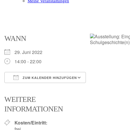
Meine Veranstaltungen
Open
Close
mobile
mobile
menu
menu
WANN
29. Juni 2022
14:00 - 22:00
ZUM KALENDER HINZUFÜGEN
ICS herunterladen
Google Kalender
iCalendar
Office 365
Outlook Live
WEITERE
INFORMATIONEN
Kosten/Eintritt:
frei