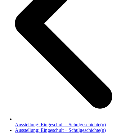
Ausstellung: Eingeschult – Schulgeschichte(n)
Nächster
Ausstellung: Eingeschult – Schulgeschichte(n)
Beitrag: