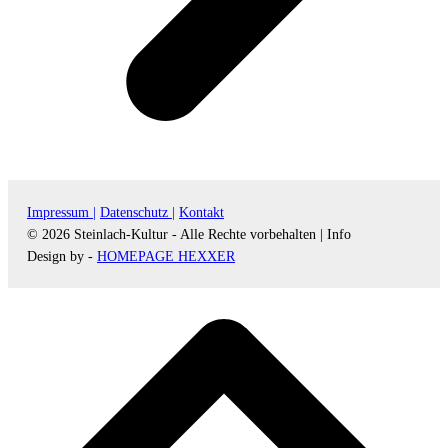
Impressum |
Datenschutz |
Kontakt
© 2026 Steinlach-Kultur - Alle Rechte vorbehalten |
Info
Design by -
HOMEPAGE HEXXER
d
A
s