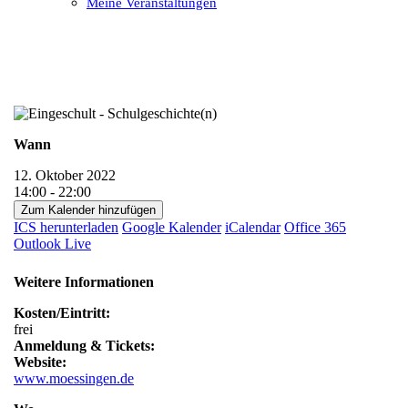
Meine Veranstaltungen
Open
Close
mobile
mobile
menu
menu
Wann
12. Oktober 2022
14:00 - 22:00
Zum Kalender hinzufügen
ICS herunterladen
Google Kalender
iCalendar
Office 365
Outlook Live
Weitere Informationen
Kosten/Eintritt:
frei
Anmeldung & Tickets:
Website:
www.moessingen.de