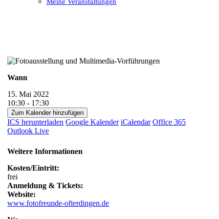
Meine Veranstaltungen
Open
Close
mobile
mobile
menu
menu
Wann
15. Mai 2022
10:30 - 17:30
Zum Kalender hinzufügen
ICS herunterladen
Google Kalender
iCalendar
Office 365
Outlook Live
Weitere Informationen
Kosten/Eintritt:
frei
Anmeldung & Tickets:
Website:
www.fotofreunde-ofterdingen.de