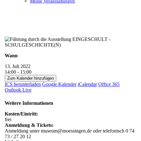
Meine Veranstaltungen
Open
Close
mobile
mobile
menu
menu
Wann
13. Juli 2022
14:00 - 15:00
Zum Kalender hinzufügen
ICS herunterladen
Google Kalender
iCalendar
Office 365
Outlook Live
Weitere Informationen
Kosten/Eintritt:
frei
Anmeldung & Tickets:
Anmeldung unter museum@moessingen.de oder telefonisch 0 74
73 / 27 20 12