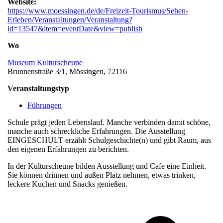
Website:
https://www.moessingen.de/de/Freizeit-Tourismus/Sehen-
Erleben/Veranstaltungen/Veranstaltung?
id=13547&item=eventDate&view=publish
Wo
Museum Kulturscheune
Brunnenstraße 3/1, Mössingen, 72116
Veranstaltungstyp
Führungen
Schule prägt jeden Lebenslauf. Manche verbinden damit schöne,
manche auch schreckliche Erfahrungen. Die Ausstellung
EINGESCHULT erzählt Schulgeschichte(n) und gibt Raum, aus
den eigenen Erfahrungen zu berichten.
In der Kulturscheune bilden Ausstellung und Cafe eine Einheit.
Sie können drinnen und außen Platz nehmen, etwas trinken,
leckere Kuchen und Snacks genießen.
v
B