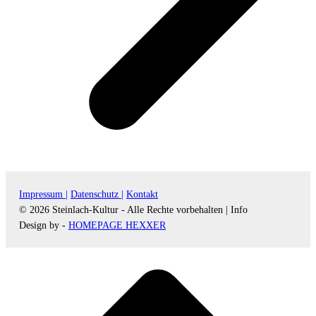
Impressum |
Datenschutz |
Kontakt
© 2026 Steinlach-Kultur - Alle Rechte vorbehalten |
Info
Design by -
HOMEPAGE HEXXER
d
A
s