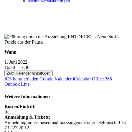
Meine Veranstaltungen
Open
Close
mobile
mobile
menu
menu
Wann
1. Juni 2022
16:30 - 17:30
Zum Kalender hinzufügen
ICS herunterladen
Google Kalender
iCalendar
Office 365
Outlook Live
Weitere Informationen
Kosten/Eintritt:
frei
Anmeldung & Tickets:
Anmeldung unter museum@moessingen.de oder telefonisch 0 74
73 / 27 20 12