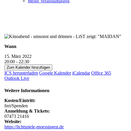
Meine Veranstaltungen
Open
Close
mobile
mobile
menu
menu
Wann
15. März 2022
20:00 - 22:30
Zum Kalender hinzufügen
ICS herunterladen
Google Kalender
iCalendar
Office 365
Outlook Live
Weitere Informationen
Kosten/Eintritt:
frei/Spenden
Anmeldung & Tickets:
07473 21416
Website:
https://lichtspiele-moessingen.de