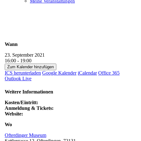
Meine Veranstaltungen
Open
Close
mobile
mobile
menu
menu
Wann
23. September 2021
16:00 - 19:00
Zum Kalender hinzufügen
ICS herunterladen
Google Kalender
iCalendar
Office 365
Outlook Live
Weitere Informationen
Kosten/Eintritt:
Anmeldung & Tickets:
Website:
Wo
Ofterdinger Museum
Sattlergasse 12, Ofterdingen, 72131