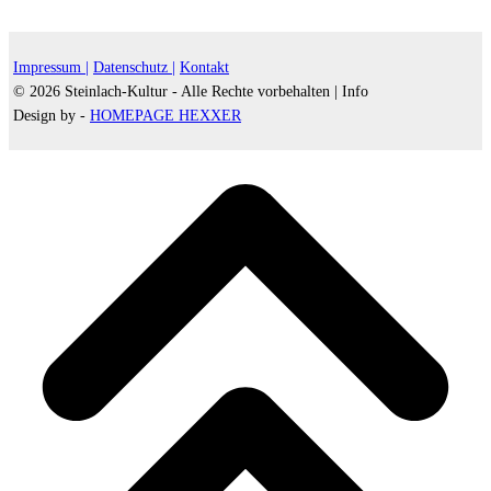
Impressum |
Datenschutz |
Kontakt
© 2026 Steinlach-Kultur - Alle Rechte vorbehalten |
Info
Design by -
HOMEPAGE HEXXER
d
A
s