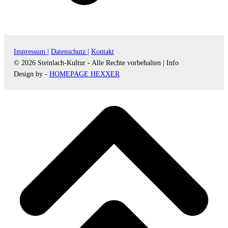
Impressum |
Datenschutz |
Kontakt
© 2026 Steinlach-Kultur - Alle Rechte vorbehalten |
Info
Design by -
HOMEPAGE HEXXER
d
A
s