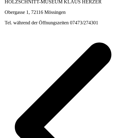
HOLZSCHNITT-MUSEUM KLAUS HERZER
Obergasse 1, 72116 Mössingen
Tel. während der Öffnungszeiten 07473/274301
v
B