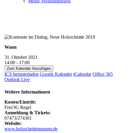
Meine Veranstaltungen
Open
Close
mobile
mobile
menu
menu
Wann
31. Oktober 2021
14:00 - 17:00
Zum Kalender hinzufügen
ICS herunterladen
Google Kalender
iCalendar
Office 365
Outlook Live
Weitere Informationen
Kosten/Eintritt:
Frei/3G Regel
Anmeldung & Tickets:
07473/274301
Website:
www.holzschnittmuseum.de