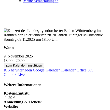
Meine Veranstaltungen
Open
Close
mobile
mobile
menu
menu
Wann
9. November 2025
18:00 - 20:00
Zum Kalender hinzufügen
ICS herunterladen
Google Kalender
iCalendar
Office 365
Outlook Live
Weitere Informationen
Kosten/Eintritt:
ab 20 €
Anmeldung & Tickets:
Website: