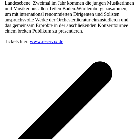
Landesebene. Zweimal im Jahr kommen die jungen Musikerinnen
und Musiker aus allen Teilen Baden-Württembergs zusammen,
um mit international renommierten Dirigenten und Solisten
anspruchsvolle Werke der Orchesterliteratur einzustudieren und
das gemeinsam Erprobte in der anschließenden Konzerttournee
einem breiten Publikum zu präsentieren.
Tickets hier:
www.reservix.de
v
B