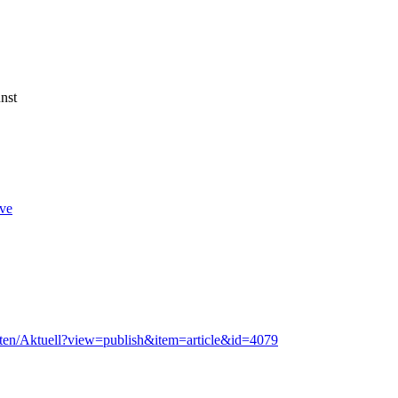
ve
chten/Aktuell?view=publish&item=article&id=4079