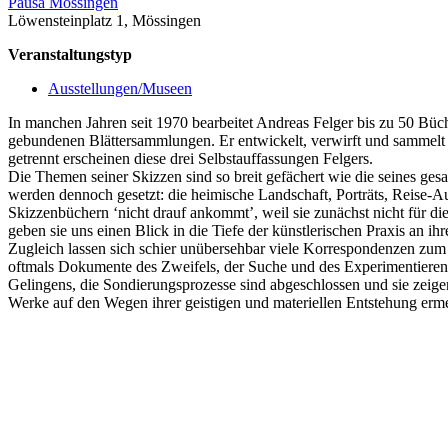
Pausa Mössingen
Löwensteinplatz 1, Mössingen
Veranstaltungstyp
Ausstellungen/Museen
In manchen Jahren seit 1970 bearbeitet Andreas Felger bis zu 50 Büche
gebundenen Blättersammlungen. Er entwickelt, verwirft und sammelt Ide
getrennt erscheinen diese drei Selbstauffassungen Felgers.
Die Themen seiner Skizzen sind so breit gefächert wie die seines ges
werden dennoch gesetzt: die heimische Landschaft, Porträts, Reise-A
Skizzenbüchern ‘nicht drauf ankommt’, weil sie zunächst nicht für di
geben sie uns einen Blick in die Tiefe der künstlerischen Praxis an ih
Zugleich lassen sich schier unübersehbar viele Korrespondenzen zum 
oftmals Dokumente des Zweifels, der Suche und des Experimentiere
Gelingens, die Sondierungsprozesse sind abgeschlossen und sie zeigen
Werke auf den Wegen ihrer geistigen und materiellen Entstehung erme