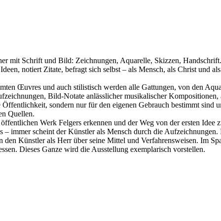
r mit Schrift und Bild: Zeichnungen, Aquarelle, Skizzen, Handschrift. K
en, notiert Zitate, befragt sich selbst – als Mensch, als Christ und a
amten Œuvres und auch stilistisch werden alle Gattungen, von den Aqua
ufzeichnungen, Bild-Notate anlässlicher musikalischer Kompositionen, 
e Öffentlichkeit, sondern nur für den eigenen Gebrauch bestimmt sind 
ren Quellen.
öffentlichen Werk Felgers erkennen und der Weg von der ersten Idee z
ns – immer scheint der Künstler als Mensch durch die Aufzeichnungen
 den Künstler als Herr über seine Mittel und Verfahrensweisen. Im Span
ssen. Dieses Ganze wird die Ausstellung exemplarisch vorstellen.