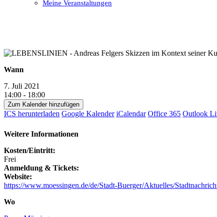
Meine Veranstaltungen
Open
Close
mobile
mobile
menu
menu
Wann
7. Juli 2021
14:00 - 18:00
Zum Kalender hinzufügen
ICS herunterladen
Google Kalender
iCalendar
Office 365
Outlook Li
Weitere Informationen
Kosten/Eintritt:
Frei
Anmeldung & Tickets:
Website:
https://www.moessingen.de/de/Stadt-Buerger/Aktuelles/Stadtnachri
Wo