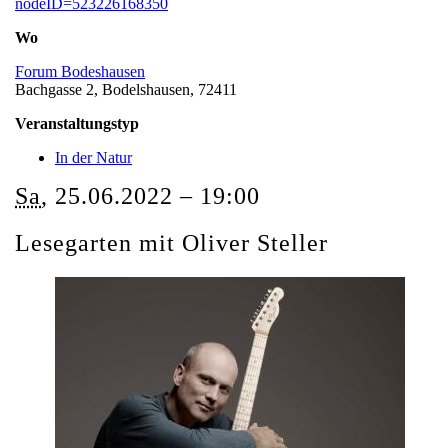
nodeID=523226168350
Wo
Forum Bodeshausen
Bachgasse 2, Bodelshausen, 72411
Veranstaltungstyp
In der Natur
Sa
, 25.06.2022 –
19:00
Lesegarten mit Oliver Steller