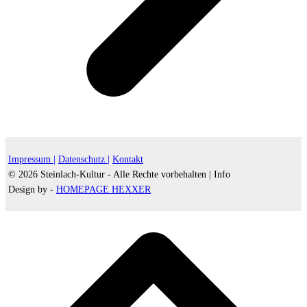
Impressum |
Datenschutz |
Kontakt
© 2026 Steinlach-Kultur - Alle Rechte vorbehalten |
Info
Design by -
HOMEPAGE HEXXER
d
A
s