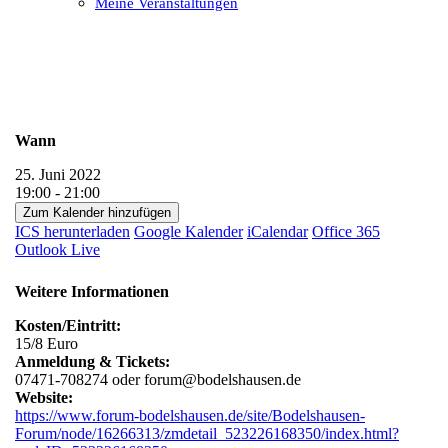
Meine Veranstaltungen
Open
Close
mobile
mobile
menu
menu
Wann
25. Juni 2022
19:00 - 21:00
Zum Kalender hinzufügen
ICS herunterladen
Google Kalender
iCalendar
Office 365
Outlook Live
Weitere Informationen
Kosten/Eintritt:
15/8 Euro
Anmeldung & Tickets:
07471-708274 oder forum@bodelshausen.de
Website:
https://www.forum-bodelshausen.de/site/Bodelshausen-
Forum/node/16266313/zmdetail_523226168350/index.html?