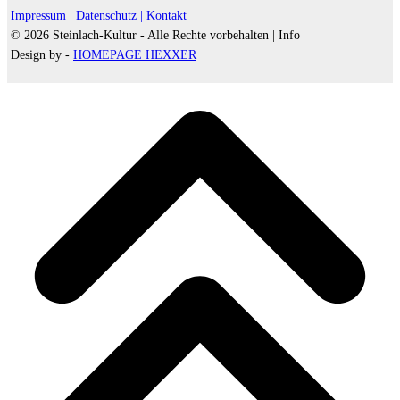
Impressum |
Datenschutz |
Kontakt
© 2026 Steinlach-Kultur - Alle Rechte vorbehalten |
Info
Design by -
HOMEPAGE HEXXER
d
A
s