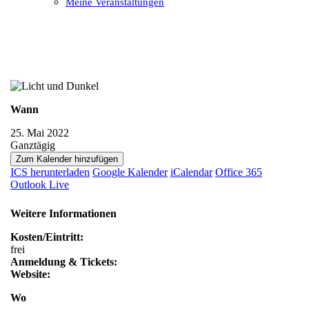
Meine Veranstaltungen
Open
Close
mobile
mobile
menu
menu
Wann
25. Mai 2022
Ganztägig
Zum Kalender hinzufügen
ICS herunterladen
Google Kalender
iCalendar
Office 365
Outlook Live
Weitere Informationen
Kosten/Eintritt:
frei
Anmeldung & Tickets:
Website:
Wo