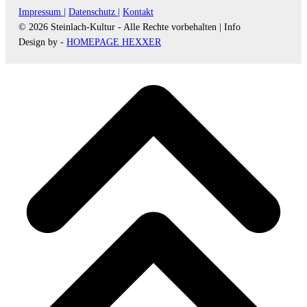
Impressum |
Datenschutz |
Kontakt
© 2026 Steinlach-Kultur - Alle Rechte vorbehalten |
Info
Design by -
HOMEPAGE HEXXER
d
A
s