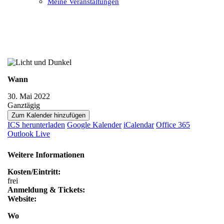
Meine Veranstaltungen
Open
Close
mobile
mobile
menu
menu
Wann
30. Mai 2022
Ganztägig
Zum Kalender hinzufügen
ICS herunterladen
Google Kalender
iCalendar
Office 365
Outlook Live
Weitere Informationen
Kosten/Eintritt:
frei
Anmeldung & Tickets:
Website:
Wo