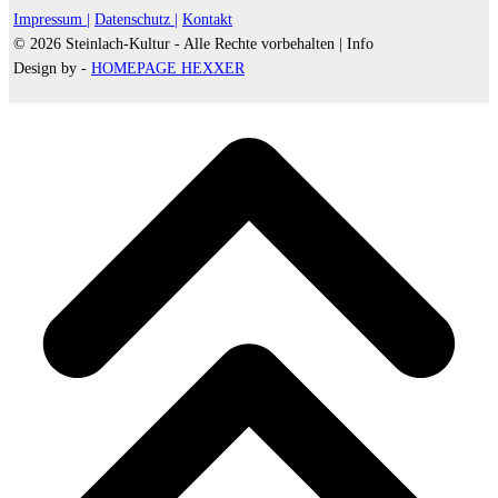
Impressum |
Datenschutz |
Kontakt
© 2026 Steinlach-Kultur - Alle Rechte vorbehalten |
Info
Design by -
HOMEPAGE HEXXER
d
A
s