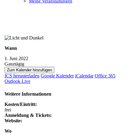
Meine Veranstaltungen
Open
Close
mobile
mobile
menu
menu
Wann
1. Juni 2022
Ganztägig
Zum Kalender hinzufügen
ICS herunterladen
Google Kalender
iCalendar
Office 365
Outlook Live
Weitere Informationen
Kosten/Eintritt:
frei
Anmeldung & Tickets:
Website:
Wo