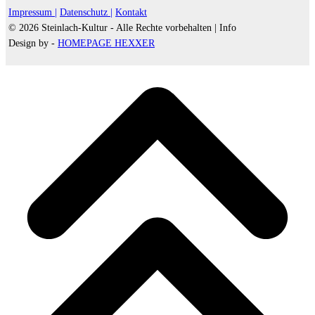
Impressum |
Datenschutz |
Kontakt
© 2026 Steinlach-Kultur - Alle Rechte vorbehalten |
Info
Design by -
HOMEPAGE HEXXER
d
A
s