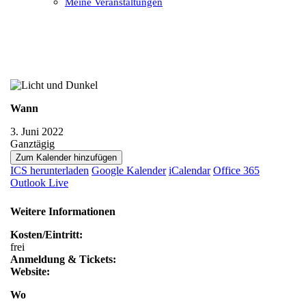
Meine Veranstaltungen
Open
Close
mobile
mobile
menu
menu
Wann
3. Juni 2022
Ganztägig
Zum Kalender hinzufügen
ICS herunterladen
Google Kalender
iCalendar
Office 365
Outlook Live
Weitere Informationen
Kosten/Eintritt:
frei
Anmeldung & Tickets:
Website:
Wo