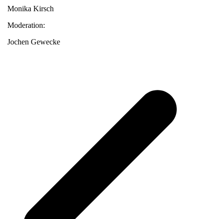
Monika Kirsch
Moderation:
Jochen Gewecke
v
B