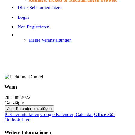
Ausflüge, Tickets & Stadtführungen weltweit
Diese Seite unterstützen
Login
Neu Registrieren
Meine Veranstaltungen
Open
Close
mobile
mobile
menu
menu
Wann
28. Juni 2022
Ganztägig
Zum Kalender hinzufügen
ICS herunterladen
Google Kalender
iCalendar
Office 365
Outlook Live
Weitere Informationen