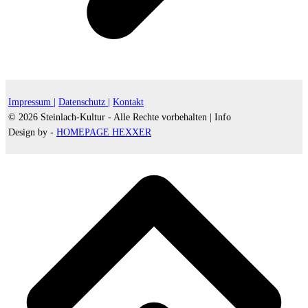
Impressum |
Datenschutz |
Kontakt
© 2026 Steinlach-Kultur - Alle Rechte vorbehalten |
Info
Design by -
HOMEPAGE HEXXER
d
A
s