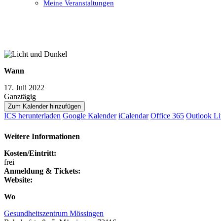
Meine Veranstaltungen
Open
Close
mobile
mobile
menu
menu
Wann
17. Juli 2022
Ganztägig
Zum Kalender hinzufügen
ICS herunterladen
Google Kalender
iCalendar
Office 365
Outlook Li
Weitere Informationen
Kosten/Eintritt:
frei
Anmeldung & Tickets:
Website:
Wo
Gesundheitszentrum Mössingen