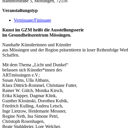
Bahnhofstraße 5, Mössingen, 72116
Veranstaltungstyp
Vernissage/Finissage
Kunst im GZM heißt die Ausstellungsserie
im Gesundheitszentrum Mössingen.
Namhafte Künstlerinnen und Künstler
aus Mössingen und der Region präsentieren in loser Reihenfolge Wer
Schaffen.
Mit dem Thema „Licht und Dunkel“
befassen sich Künstler*innen des
ARTmössingen e.V.:
Susan Alms, Ulla Althans,
Klara Dittrich-Rommel, Christiane Futter,
Rainer W. Gülch, Monika Kirsch,
Erika Klapper, Dagmar Klink,
Gunther Klosinski, Dorothea Kubik,
Friedrich Kulling, Andrea Letsch,
Inge Lietzow, Heidemarie Messner,
Regine Neth, Ina Simone Petri,
Christoph Rosenhagen,
Beate Stuhldreier, Lore Welcher,