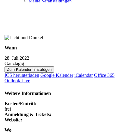
Meine Veranstaltungen
Open
Close
mobile
mobile
menu
menu
Wann
28. Juli 2022
Ganztägig
Zum Kalender hinzufügen
ICS herunterladen
Google Kalender
iCalendar
Office 365
Outlook Live
Weitere Informationen
Kosten/Eintritt:
frei
Anmeldung & Tickets:
Website:
Wo