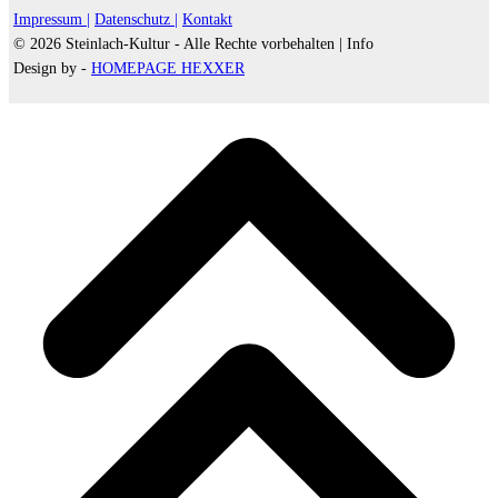
Impressum |
Datenschutz |
Kontakt
© 2026 Steinlach-Kultur - Alle Rechte vorbehalten |
Info
Design by -
HOMEPAGE HEXXER
d
A
s