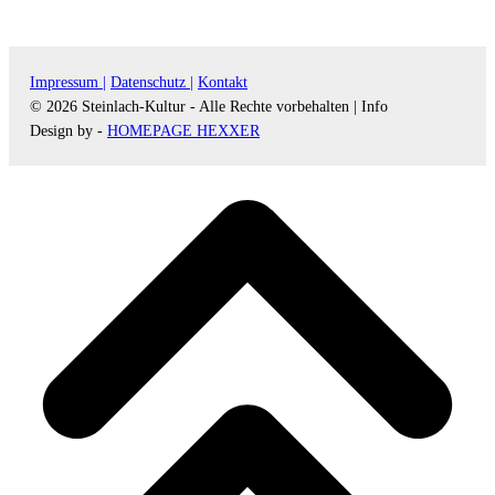
Impressum |
Datenschutz |
Kontakt
© 2026 Steinlach-Kultur - Alle Rechte vorbehalten |
Info
Design by -
HOMEPAGE HEXXER
d
A
s