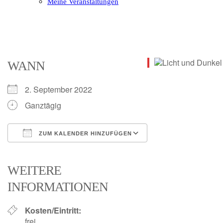
Meine Veranstaltungen
Open
Close
mobile
mobile
menu
menu
WANN
2. September 2022
Ganztägig
ZUM KALENDER HINZUFÜGEN
ICS herunterladen
Google Kalender
iCalendar
Office 365
Outlook Live
WEITERE
INFORMATIONEN
Kosten/Eintritt:
frei