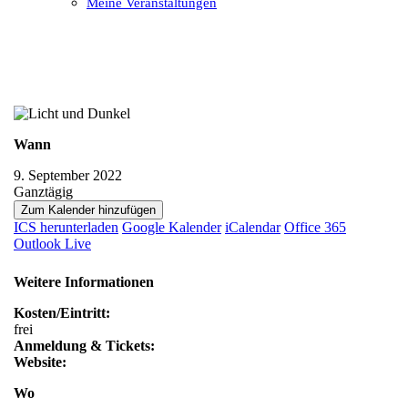
Meine Veranstaltungen
Open
Close
mobile
mobile
menu
menu
Wann
9. September 2022
Ganztägig
Zum Kalender hinzufügen
ICS herunterladen
Google Kalender
iCalendar
Office 365
Outlook Live
Weitere Informationen
Kosten/Eintritt:
frei
Anmeldung & Tickets:
Website:
Wo