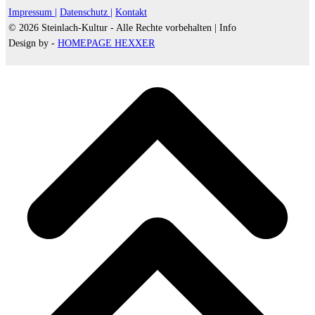
Impressum |
Datenschutz |
Kontakt
© 2026 Steinlach-Kultur - Alle Rechte vorbehalten |
Info
Design by -
HOMEPAGE HEXXER
d
A
s