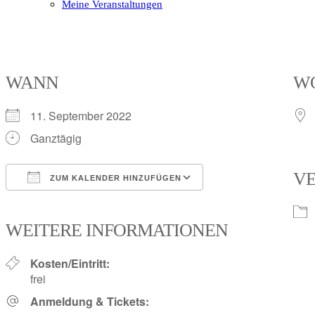
Meine Veranstaltungen
Open
Close
mobile
mobile
menu
menu
WANN
W
11. September 2022
Ganztägig
V
ZUM KALENDER HINZUFÜGEN
ICS herunterladen
Google Kalender
iCalendar
Office 365
Outlook Live
WEITERE INFORMATIONEN
Kosten/Eintritt:
frei
Anmeldung & Tickets: