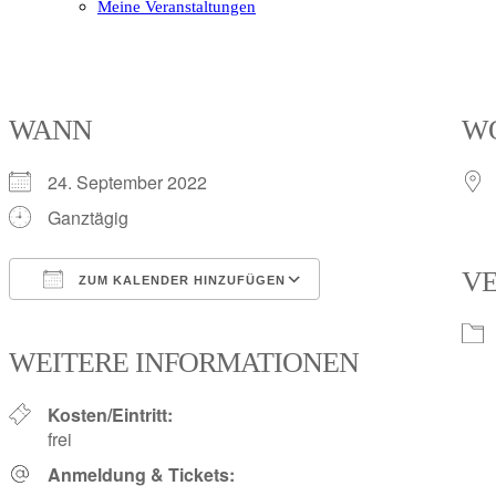
Meine Veranstaltungen
Open
Close
mobile
mobile
menu
menu
WANN
W
24. September 2022
Ganztägig
V
ZUM KALENDER HINZUFÜGEN
ICS herunterladen
Google Kalender
iCalendar
Office 365
Outlook Live
WEITERE INFORMATIONEN
Kosten/Eintritt:
frei
Anmeldung & Tickets: