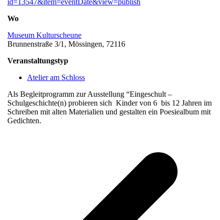
id=13547&item=eventDate&view=publish
Wo
Museum Kulturscheune
Brunnenstraße 3/1, Mössingen, 72116
Veranstaltungstyp
Atelier am Schloss
Als Begleitprogramm zur Ausstellung “Eingeschult –
Schulgeschichte(n) probieren sich Kinder von 6 bis 12 Jahren im
Schreiben mit alten Materialien und gestalten ein Poesiealbum mit
Gedichten.
v
B