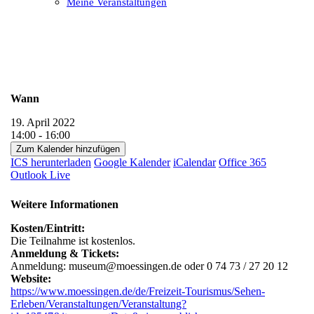
Meine Veranstaltungen
Open
Close
mobile
mobile
menu
menu
Wann
19. April 2022
14:00 - 16:00
Zum Kalender hinzufügen
ICS herunterladen
Google Kalender
iCalendar
Office 365
Outlook Live
Weitere Informationen
Kosten/Eintritt:
Die Teilnahme ist kostenlos.
Anmeldung & Tickets:
Anmeldung: museum@moessingen.de oder 0 74 73 / 27 20 12
Website:
https://www.moessingen.de/de/Freizeit-Tourismus/Sehen-
Erleben/Veranstaltungen/Veranstaltung?