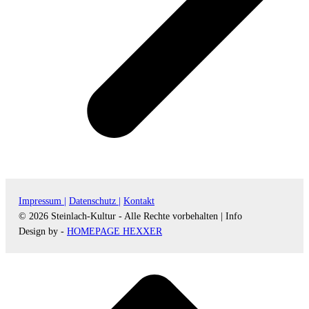
Impressum |
Datenschutz |
Kontakt
© 2026 Steinlach-Kultur - Alle Rechte vorbehalten |
Info
Design by -
HOMEPAGE HEXXER
d
A
s