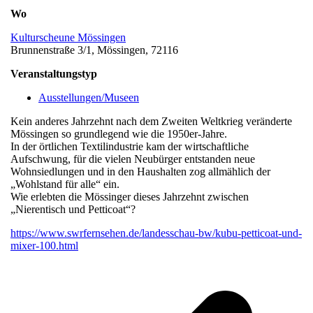
Wo
Kulturscheune Mössingen
Brunnenstraße 3/1, Mössingen, 72116
Veranstaltungstyp
Ausstellungen/Museen
Kein anderes Jahrzehnt nach dem Zweiten Weltkrieg veränderte
Mössingen so grundlegend wie die 1950er-Jahre.
In der örtlichen Textilindustrie kam der wirtschaftliche
Aufschwung, für die vielen Neubürger entstanden neue
Wohnsiedlungen und in den Haushalten zog allmählich der
„Wohlstand für alle“ ein.
Wie erlebten die Mössinger dieses Jahrzehnt zwischen
„Nierentisch und Petticoat“?
https://www.swrfernsehen.de/landesschau-bw/kubu-petticoat-und-
mixer-100.html
v
B