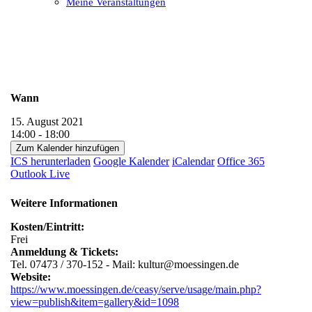
Meine Veranstaltungen
Open
Close
mobile
mobile
menu
menu
Wann
15. August 2021
14:00 - 18:00
Zum Kalender hinzufügen
ICS herunterladen
Google Kalender
iCalendar
Office 365
Outlook Live
Weitere Informationen
Kosten/Eintritt:
Frei
Anmeldung & Tickets:
Tel. 07473 / 370-152 - Mail: kultur@moessingen.de
Website:
https://www.moessingen.de/ceasy/serve/usage/main.php?
view=publish&item=gallery&id=1098