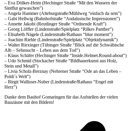
– Eva Dölker-Heim (Hechinger Straße “Mit den Wassern der
Sintflut gewaschen”)
– Angela Hammer (Alteburgstraße/Mühlweg “einfach da sein”)
– Gabi Hellwig (Bahnhofstraße “Andalusische Impressionen”)
– Annette Jakobi (Reutlinger Straße “Ordnende Kraft”)
– Georg Löffler (Lindenstraße/Spielplatz “Rilkes Panther”)
– Elisabeth Nägele (Lindenstraße/Rathaus “blue moment”)
– Joachim Riehle (Lindenstraße/Spielplatz “Objektdynamik”)
– Walter Riexinger (Tübinger Straße “Blick auf die Schwäbische
Alb – Sehnsucht – Leben aus dem Tod”)
– Klaus Schäfer (Hechinger Straße “Inside.Helmet.Round-about”)
– Udo Schmid (Stockacher Straße “Bildhauerkunst aus Holz,
Stein und Metall”)
– Livia Scholz-Breznay (Nehrener Straße “Ode an das Leben –
Poldi´s Welt”)
– Birgit Wallisser-Nuber (Lindenstraße/Rathaus “Engel mit
Herz”)
Danke dem Bauhof Gomaringen für das Aufstellen der vielen
Bauzäune mit den Bildern!
v
B