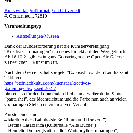
Wo
Kunstwerke großformatig im Ort verteilt
#, Gomaringen, 72810
Veranstaltungstyp
Ausstellungen/Museen
Dank der Bundesförderung hat die Künstlervereinigung
“Kreatives Gomaringen” ein neues Projekt auf den Weg gebracht.
Ab 18.10.21 gibt es in ganz Gomaringen eine Open Air Galerie
zu besuchen – Kunst im Ort.
Nach dem Gemeinschaftsprojekt “Exposed” vor dem Landratsamt
Tübingen,
https://steinlachkultur.com/kuenstler/kreatives-
gomaringen/exposed-2021/
nimmt also für den kommenden Herbst und weiterhin im Sinne
“panta rhei”, der Ideenreichtum und die Farbe nun auch an vielen
Gomaringen Stellen einen kreativen Verlauf.
Ausstellende sind:
– Martin Adler (Bahnhofstraße “Raum und Horizont”)
– Bettina Casabianca (Kulturhalle “Alte Buche”)
– Henriette Diether (Kulturhalle “Winteridylle Gomaringen”)