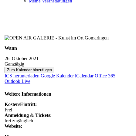
Meine Veranstaltungen
Open
Close
mobile
mobile
menu
menu
Wann
26. Oktober 2021
Ganztägig
Zum Kalender hinzufügen
ICS herunterladen
Google Kalender
iCalendar
Office 365
Outlook Live
Weitere Informationen
Kosten/Eintritt:
Frei
Anmeldung & Tickets:
frei zugänglich
Website: