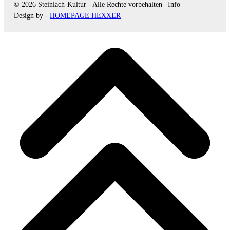
© 2026 Steinlach-Kultur - Alle Rechte vorbehalten |
Info
Design by -
HOMEPAGE HEXXER
d
A
s