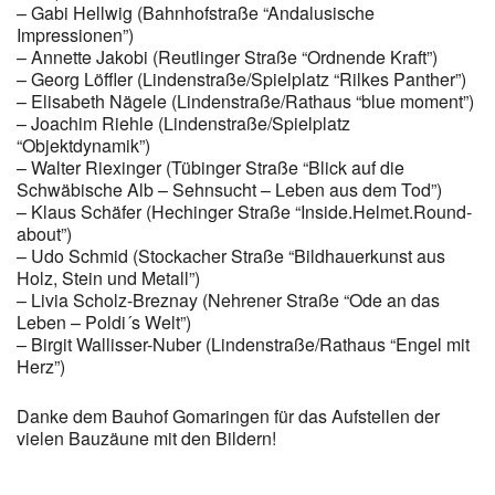
– Gabi Hellwig (Bahnhofstraße “Andalusische
Impressionen”)
– Annette Jakobi (Reutlinger Straße “Ordnende Kraft”)
– Georg Löffler (Lindenstraße/Spielplatz “Rilkes Panther”)
– Elisabeth Nägele (Lindenstraße/Rathaus “blue moment”)
– Joachim Riehle (Lindenstraße/Spielplatz
“Objektdynamik”)
– Walter Riexinger (Tübinger Straße “Blick auf die
Schwäbische Alb – Sehnsucht – Leben aus dem Tod”)
– Klaus Schäfer (Hechinger Straße “Inside.Helmet.Round-
about”)
– Udo Schmid (Stockacher Straße “Bildhauerkunst aus
Holz, Stein und Metall”)
– Livia Scholz-Breznay (Nehrener Straße “Ode an das
Leben – Poldi´s Welt”)
– Birgit Wallisser-Nuber (Lindenstraße/Rathaus “Engel mit
Herz”)
Danke dem Bauhof Gomaringen für das Aufstellen der
vielen Bauzäune mit den Bildern!
v