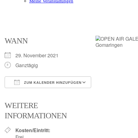
Meine Veranstaltungen
Open
Close
mobile
mobile
menu
menu
WANN
29. November 2021
Ganztägig
ZUM KALENDER HINZUFÜGEN
ICS herunterladen
Google Kalender
iCalendar
Office 365
Outlook Live
WEITERE
INFORMATIONEN
Kosten/Eintritt:
Frei