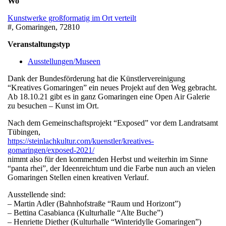
Wo
Kunstwerke großformatig im Ort verteilt
#, Gomaringen, 72810
Veranstaltungstyp
Ausstellungen/Museen
Dank der Bundesförderung hat die Künstlervereinigung
“Kreatives Gomaringen” ein neues Projekt auf den Weg gebracht.
Ab 18.10.21 gibt es in ganz Gomaringen eine Open Air Galerie
zu besuchen – Kunst im Ort.
Nach dem Gemeinschaftsprojekt “Exposed” vor dem Landratsamt
Tübingen,
https://steinlachkultur.com/kuenstler/kreatives-
gomaringen/exposed-2021/
nimmt also für den kommenden Herbst und weiterhin im Sinne
“panta rhei”, der Ideenreichtum und die Farbe nun auch an vielen
Gomaringen Stellen einen kreativen Verlauf.
Ausstellende sind:
– Martin Adler (Bahnhofstraße “Raum und Horizont”)
– Bettina Casabianca (Kulturhalle “Alte Buche”)
– Henriette Diether (Kulturhalle “Winteridylle Gomaringen”)