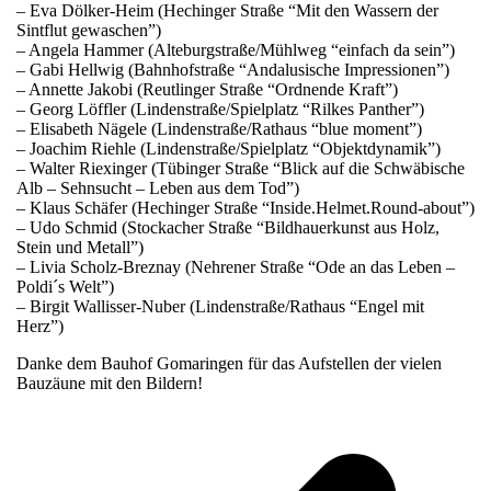
– Eva Dölker-Heim (Hechinger Straße “Mit den Wassern der
Sintflut gewaschen”)
– Angela Hammer (Alteburgstraße/Mühlweg “einfach da sein”)
– Gabi Hellwig (Bahnhofstraße “Andalusische Impressionen”)
– Annette Jakobi (Reutlinger Straße “Ordnende Kraft”)
– Georg Löffler (Lindenstraße/Spielplatz “Rilkes Panther”)
– Elisabeth Nägele (Lindenstraße/Rathaus “blue moment”)
– Joachim Riehle (Lindenstraße/Spielplatz “Objektdynamik”)
– Walter Riexinger (Tübinger Straße “Blick auf die Schwäbische
Alb – Sehnsucht – Leben aus dem Tod”)
– Klaus Schäfer (Hechinger Straße “Inside.Helmet.Round-about”)
– Udo Schmid (Stockacher Straße “Bildhauerkunst aus Holz,
Stein und Metall”)
– Livia Scholz-Breznay (Nehrener Straße “Ode an das Leben –
Poldi´s Welt”)
– Birgit Wallisser-Nuber (Lindenstraße/Rathaus “Engel mit
Herz”)
Danke dem Bauhof Gomaringen für das Aufstellen der vielen
Bauzäune mit den Bildern!
v
B