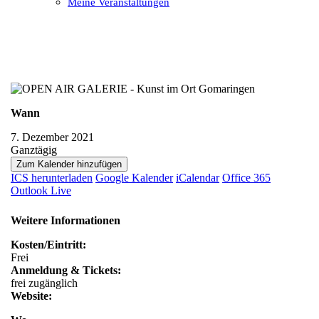
Meine Veranstaltungen
Open
Close
mobile
mobile
menu
menu
Wann
7. Dezember 2021
Ganztägig
Zum Kalender hinzufügen
ICS herunterladen
Google Kalender
iCalendar
Office 365
Outlook Live
Weitere Informationen
Kosten/Eintritt:
Frei
Anmeldung & Tickets:
frei zugänglich
Website: