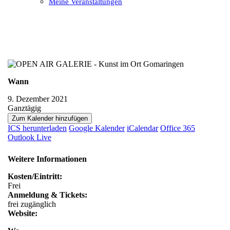
Meine Veranstaltungen
Open
Close
mobile
mobile
menu
menu
Wann
9. Dezember 2021
Ganztägig
Zum Kalender hinzufügen
ICS herunterladen
Google Kalender
iCalendar
Office 365
Outlook Live
Weitere Informationen
Kosten/Eintritt:
Frei
Anmeldung & Tickets:
frei zugänglich
Website: