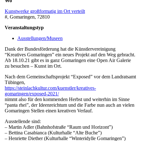
Wo
Kunstwerke großformatig im Ort verteilt
#, Gomaringen, 72810
Veranstaltungstyp
Ausstellungen/Museen
Dank der Bundesförderung hat die Künstlervereinigung
“Kreatives Gomaringen” ein neues Projekt auf den Weg gebracht.
Ab 18.10.21 gibt es in ganz Gomaringen eine Open Air Galerie
zu besuchen – Kunst im Ort.
Nach dem Gemeinschaftsprojekt “Exposed” vor dem Landratsamt
Tübingen,
https://steinlachkultur.com/kuenstler/kreatives-
gomaringen/exposed-2021/
nimmt also für den kommenden Herbst und weiterhin im Sinne
“panta rhei”, der Ideenreichtum und die Farbe nun auch an vielen
Gomaringen Stellen einen kreativen Verlauf.
Ausstellende sind:
– Martin Adler (Bahnhofstraße “Raum und Horizont”)
– Bettina Casabianca (Kulturhalle “Alte Buche”)
– Henriette Diether (Kulturhalle “Winteridylle Gomaringen”)