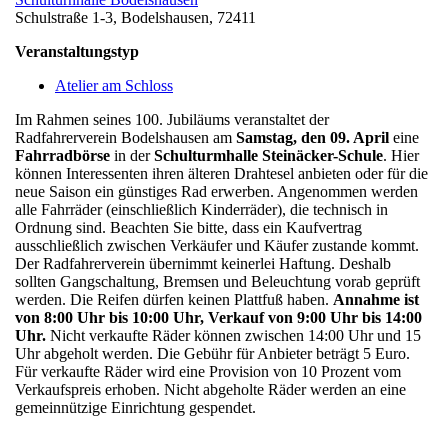
Schulstraße 1-3, Bodelshausen, 72411
Veranstaltungstyp
Atelier am Schloss
Im Rahmen seines 100. Jubiläums veranstaltet der
Radfahrerverein Bodelshausen am
Samstag, den 09. April
eine
Fahrradbörse
in der
Schulturmhalle Steinäcker-Schule
. Hier
können Interessenten ihren älteren Drahtesel anbieten oder für die
neue Saison ein günstiges Rad erwerben. Angenommen werden
alle Fahrräder (einschließlich Kinderräder), die technisch in
Ordnung sind. Beachten Sie bitte, dass ein Kaufvertrag
ausschließlich zwischen Verkäufer und Käufer zustande kommt.
Der Radfahrerverein übernimmt keinerlei Haftung. Deshalb
sollten Gangschaltung, Bremsen und Beleuchtung vorab geprüft
werden. Die Reifen dürfen keinen Plattfuß haben.
Annahme ist
von 8:00 Uhr bis 10:00 Uhr, Verkauf von 9:00 Uhr bis 14:00
Uhr.
Nicht verkaufte Räder können zwischen 14:00 Uhr und 15
Uhr abgeholt werden. Die Gebühr für Anbieter beträgt 5 Euro.
Für verkaufte Räder wird eine Provision von 10 Prozent vom
Verkaufspreis erhoben. Nicht abgeholte Räder werden an eine
gemeinnützige Einrichtung gespendet.
v