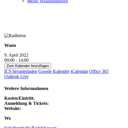
Meine Veranstaltungen
Open
Close
mobile
mobile
menu
menu
Wann
9. April 2022
09:00 - 14:00
Zum Kalender hinzufügen
ICS herunterladen
Google Kalender
iCalendar
Office 365
Outlook Live
Weitere Informationen
Kosten/Eintritt:
Anmeldung & Tickets:
Website:
Wo
Schulturnhalle Bodelshausen