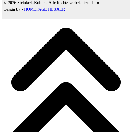
© 2026 Steinlach-Kultur - Alle Rechte vorbehalten |
Info
Design by -
HOMEPAGE HEXXER
d
A
s