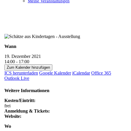
Meine Veranstaltungen
Open
Close
mobile
mobile
menu
menu
Wann
19. Dezember 2021
14:00 - 17:00
Zum Kalender hinzufügen
ICS herunterladen
Google Kalender
iCalendar
Office 365
Outlook Live
Weitere Informationen
Kosten/Eintritt:
frei
Anmeldung & Tickets:
Website:
Wo