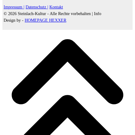
Impressum |
Datenschutz |
Kontakt
© 2026 Steinlach-Kultur - Alle Rechte vorbehalten |
Info
Design by -
HOMEPAGE HEXXER
d
A
s