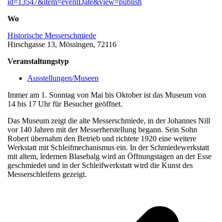
id=13547&item=eventDate&view=publish
Wo
Historische Messerschmiede
Hirschgasse 13, Mössingen, 72116
Veranstaltungstyp
Ausstellungen/Museen
Immer am 1. Sonntag von Mai bis Oktober ist das Museum von
14 bis 17 Uhr für Besucher geöffnet.
Das Museum zeigt die alte Messerschmiede, in der Johannes Nill
vor 140 Jahren mit der Messerherstellung begann. Sein Sohn
Robert übernahm den Betrieb und richtete 1920 eine weitere
Werkstatt mit Schleifmechanismus ein. In der Schmiedewerkstatt
mit altem, ledernen Blasebalg wird an Öffnungstagen an der Esse
geschmiedet und in der Schleifwerkstatt wird die Kunst des
Messerschleifens gezeigt.
v
B