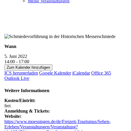
Meine Veranstaltungen
Open
Close
mobile
mobile
menu
menu
Wann
5. Juni 2022
14:00 - 17:00
Zum Kalender hinzufügen
ICS herunterladen
Google Kalender
iCalendar
Office 365
Outlook Live
Weitere Informationen
Kosten/Eintritt:
frei
Anmeldung & Tickets:
Website:
https://www.moessingen.de/de/Freizeit-Tourismus/Sehen-
Erleben/Veranstaltungen/Veranstaltung?