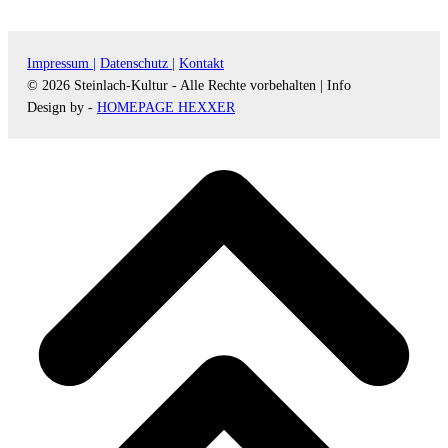
Impressum |
Datenschutz |
Kontakt
© 2026 Steinlach-Kultur - Alle Rechte vorbehalten |
Info
Design by -
HOMEPAGE HEXXER
d
A
s