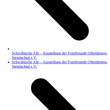
Schwäbische Alb – Ausstellung der Fotofreunde Ofterdingen-
Steinlachtal e.V.
Nächster
Schwäbische Alb – Ausstellung der Fotofreunde Ofterdingen-
Beitrag:
Steinlachtal e.V.