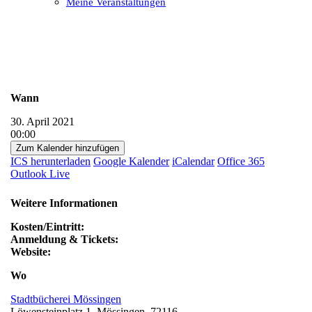
Meine Veranstaltungen
Open
Close
mobile
mobile
menu
menu
Wann
30. April 2021
00:00
Zum Kalender hinzufügen
ICS herunterladen
Google Kalender
iCalendar
Office 365
Outlook Live
Weitere Informationen
Kosten/Eintritt:
Anmeldung & Tickets:
Website:
Wo
Stadtbücherei Mössingen
Löwensteinplatz 1, Mössingen, 72116