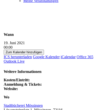
Meine Veranstaltungen
Open
Close
mobile
mobile
menu
menu
Wann
19. Juni 2021
00:00
Zum Kalender hinzufügen
ICS herunterladen
Google Kalender
iCalendar
Office 365
Outlook Live
Weitere Informationen
Kosten/Eintritt:
Anmeldung & Tickets:
Website:
Wo
Stadtbücherei Mössingen
Löwensteinplatz 1, Mössingen, 72116