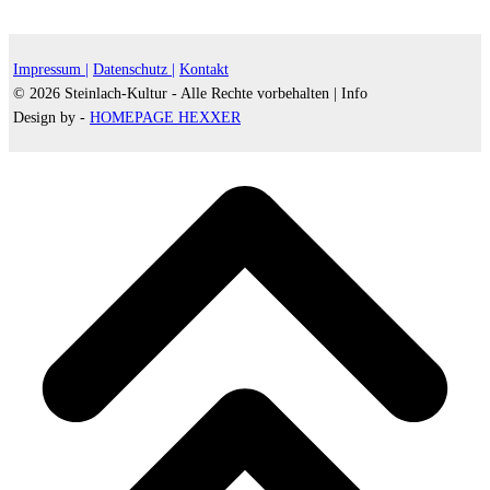
Impressum |
Datenschutz |
Kontakt
© 2026 Steinlach-Kultur - Alle Rechte vorbehalten |
Info
Design by -
HOMEPAGE HEXXER
d
A
s