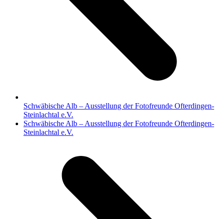
Schwäbische Alb – Ausstellung der Fotofreunde Ofterdingen-
Steinlachtal e.V.
Nächster
Schwäbische Alb – Ausstellung der Fotofreunde Ofterdingen-
Beitrag:
Steinlachtal e.V.