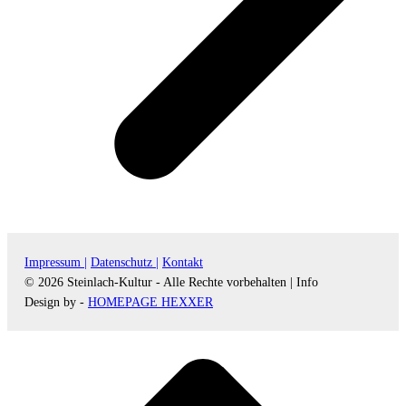
Impressum |
Datenschutz |
Kontakt
© 2026 Steinlach-Kultur - Alle Rechte vorbehalten |
Info
Design by -
HOMEPAGE HEXXER
d
A
s