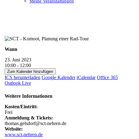
Meine Veranstaltungen
Open
Close
mobile
mobile
menu
menu
Wann
23. Juni 2023
10:00 - 12:00
Zum Kalender hinzufügen
ICS herunterladen
Google Kalender
iCalendar
Office 365
Outlook Live
Weitere Informationen
Kosten/Eintritt:
Frei
Anmeldung & Tickets:
thomas.gelsdorf@sct-nehren.de
Website:
www.sct-nehren.de