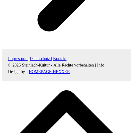
Impressum |
Datenschutz |
Kontakt
© 2026 Steinlach-Kultur - Alle Rechte vorbehalten |
Info
Design by -
HOMEPAGE HEXXER
d
A
s