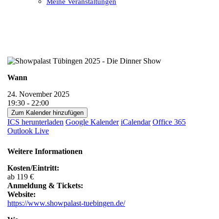
Meine Veranstaltungen
Open
Close
mobile
mobile
menu
menu
Wann
24. November 2025
19:30 - 22:00
Zum Kalender hinzufügen
ICS herunterladen
Google Kalender
iCalendar
Office 365
Outlook Live
Weitere Informationen
Kosten/Eintritt:
ab 119 €
Anmeldung & Tickets:
Website:
https://www.showpalast-tuebingen.de/