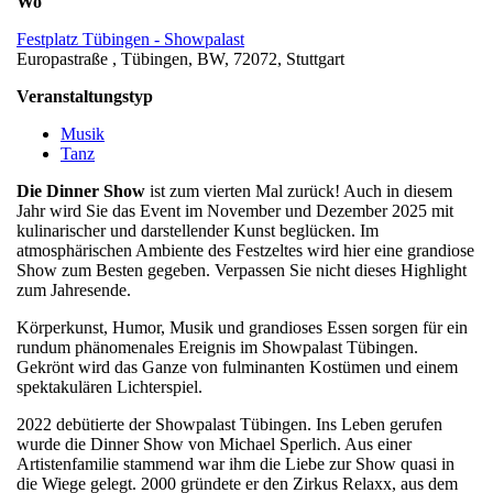
Wo
Festplatz Tübingen - Showpalast
Europastraße , Tübingen, BW, 72072, Stuttgart
Veranstaltungstyp
Musik
Tanz
Die Dinner Show
ist zum vierten Mal zurück! Auch in diesem
Jahr wird Sie das Event im November und Dezember 2025 mit
kulinarischer und darstellender Kunst beglücken. Im
atmosphärischen Ambiente des Festzeltes wird hier eine grandiose
Show zum Besten gegeben. Verpassen Sie nicht dieses Highlight
zum Jahresende.
Körperkunst, Humor, Musik und grandioses Essen sorgen für ein
rundum phänomenales Ereignis im Showpalast Tübingen.
Gekrönt wird das Ganze von fulminanten Kostümen und einem
spektakulären Lichterspiel.
2022 debütierte der Showpalast Tübingen. Ins Leben gerufen
wurde die Dinner Show von Michael Sperlich. Aus einer
Artistenfamilie stammend war ihm die Liebe zur Show quasi in
die Wiege gelegt. 2000 gründete er den Zirkus Relaxx, aus dem