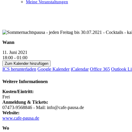
Meine Veranstaltungen
Open
Close
mobile
mobile
menu
menu
Wann
11. Juni 2021
18:00 - 01:00
Zum Kalender hinzufügen
ICS herunterladen
Google Kalender
iCalendar
Office 365
Outlook Li
Weitere Informationen
Kosten/Eintritt:
Frei
Anmeldung & Tickets:
07473-9568846 - Mail: info@cafe-pausa.de
Website:
www.cafe-pausa.de
Wo