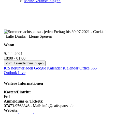
Meine Veranstaltungen
Open
Close
mobile
mobile
menu
menu
Wann
9. Juli 2021
18:00 - 01:00
Zum Kalender hinzufügen
ICS herunterladen
Google Kalender
iCalendar
Office 365
Outlook Live
Weitere Informationen
Kosten/Eintritt:
Frei
Anmeldung & Tickets:
07473-9568846 - Mail: info@cafe-pausa.de
Website: