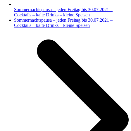
Sommernachtspausa – jeden Freitag bis 30.07.2021 –
Cocktails – kalte Drinks – kleine Speisen
Nächster
Sommernachtspausa – jeden Freitag bis 30.07.2021 –
Beitrag:
Cocktails – kalte Drinks – kleine Speisen