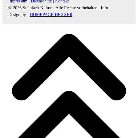
Impressum |
Datenschutz |
Kontakt
© 2026 Steinlach-Kultur - Alle Rechte vorbehalten |
Info
Design by -
HOMEPAGE HEXXER
d
A
s