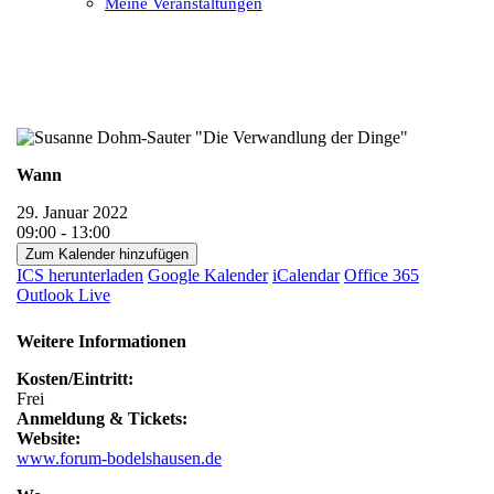
Meine Veranstaltungen
Open
Close
mobile
mobile
menu
menu
Wann
29. Januar 2022
09:00 - 13:00
Zum Kalender hinzufügen
ICS herunterladen
Google Kalender
iCalendar
Office 365
Outlook Live
Weitere Informationen
Kosten/Eintritt:
Frei
Anmeldung & Tickets:
Website:
www.forum-bodelshausen.de