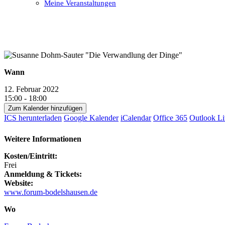
Meine Veranstaltungen
Open
Close
mobile
mobile
menu
menu
Wann
12. Februar 2022
15:00 - 18:00
Zum Kalender hinzufügen
ICS herunterladen
Google Kalender
iCalendar
Office 365
Outlook Li
Weitere Informationen
Kosten/Eintritt:
Frei
Anmeldung & Tickets:
Website:
www.forum-bodelshausen.de
Wo