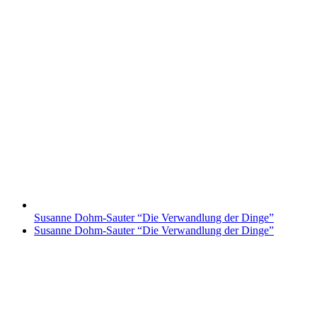
Susanne Dohm-Sauter “Die Verwandlung der Dinge”
Nächster
Susanne Dohm-Sauter “Die Verwandlung der Dinge”
Beitrag: