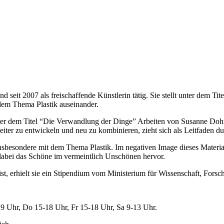
d seit 2007 als freischaffende Künstlerin tätig. Sie stellt unter dem 
 dem Thema Plastik auseinander.
 dem Titel “Die Verwandlung der Dinge” Arbeiten von Susanne Dohm-S
iter zu entwickeln und neu zu kombinieren, zieht sich als Leitfaden 
sbesondere mit dem Thema Plastik. Im negativen Image dieses Materials 
 dabei das Schöne im vermeintlich Unschönen hervor.
n ist, erhielt sie ein Stipendium vom Ministerium für Wissenschaft, Fo
19 Uhr, Do 15-18 Uhr, Fr 15-18 Uhr, Sa 9-13 Uhr.