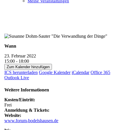
Meine Veranstaltungen
Open
Close
mobile
mobile
menu
menu
Wann
23. Februar 2022
15:00 - 18:00
Zum Kalender hinzufügen
ICS herunterladen
Google Kalender
iCalendar
Office 365
Outlook Live
Weitere Informationen
Kosten/Eintritt:
Frei
Anmeldung & Tickets:
Website:
www.forum-bodelshausen.de