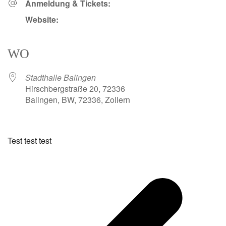
Anmeldung & Tickets:
Website:
WO
Stadthalle Balingen
Hirschbergstraße 20, 72336
Balingen, BW, 72336, Zollern
Test test test
v
B