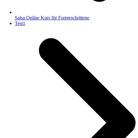
Salsa Online Kurs für Fortgeschrittene
Nächster
Test1
Beitrag: