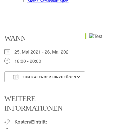
Meine Veranstaltungen
Open
Close
mobile
mobile
menu
menu
WANN
25. Mai 2021 - 26. Mai 2021
18:00 - 20:00
ZUM KALENDER HINZUFÜGEN
ICS herunterladen
Google Kalender
iCalendar
Office 365
Outlook Live
WEITERE
INFORMATIONEN
Kosten/Eintritt: