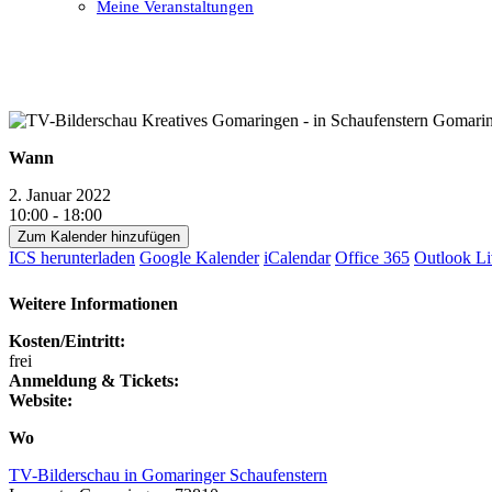
Meine Veranstaltungen
Open
Close
mobile
mobile
menu
menu
Wann
2. Januar 2022
10:00 - 18:00
Zum Kalender hinzufügen
ICS herunterladen
Google Kalender
iCalendar
Office 365
Outlook Li
Weitere Informationen
Kosten/Eintritt:
frei
Anmeldung & Tickets:
Website:
Wo
TV-Bilderschau in Gomaringer Schaufenstern