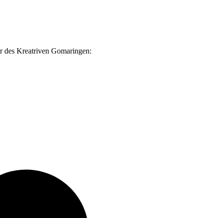
er des Kreatriven Gomaringen:
v
B