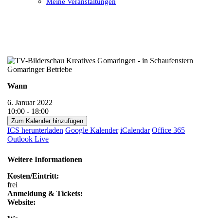
Meine Veranstaltungen
Open
Close
mobile
mobile
menu
menu
Wann
6. Januar 2022
10:00 - 18:00
Zum Kalender hinzufügen
ICS herunterladen
Google Kalender
iCalendar
Office 365
Outlook Live
Weitere Informationen
Kosten/Eintritt:
frei
Anmeldung & Tickets:
Website: